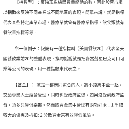
【指數型】：
反
映現象總體數量變動的數，因此股票市場
以
指數
來反映不同產業或不同地區的表現。簡單來說，就是指標
代表某些特定產業市場，醫療業就會有醫療業指標，飲食類就有
餐飲業指標等等。
舉一個例子：
假設有一種指標叫〖美國餐飲20〗:
代表全美
國餐飲業前20的整體表現，換句話說就是把麥當勞星巴克可口可
樂等公司的表現，用一種指數來代表之。
【基金】：
就是一群志同道合的人，將小錢集中至一起，
交給專業人士經營管理，同時也受政府監督。如果沒受到政府監
督，頂多只算俱樂部。然而將資金集中管理有兩項好處：1.爭取
較大的優惠及折扣; 2.分散資金來有效降低風險。