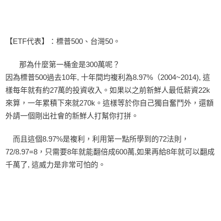
【ETF代表】：標普500、台灣50。
那為什麼第一桶金是300萬呢？
因為標普500過去10年, 十年間均複利為8.97%（2004~2014), 這
樣每年就有約27萬的投資收入。如果以之前新鮮人最低薪資22k
來算，一年累積下來就270k。這樣等於你自己獨自奮鬥外，還額
外請一個剛出社會的新鮮人打幫你打拼。
而且這個8.97%是複利，利用第一點所學到的72法則，
72/8.97=8，只需要8年就能翻倍成600萬,如果再給8年就可以翻成
千萬了, 這威力是非常可怕的。