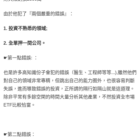
由於他犯了『兩個嚴重的錯誤』：
1. 投資不熟悉的領域;
2. 全單押一間公司。
☛第一點錯誤: ：
也是許多高知識份子會犯的錯誤（醫生、工程師等等...),雖然他們
對自己的領域非常專精，但跳出自己的能力圈外，也很容易判斷
失誤，進而導致錯誤的投資，正所謂的隔行如隔山就是這道理。
除非平常有多餘空閑的時間大量分析其他產業，不然投資全市場
ETF比較恰當。
☛第二點錯誤：