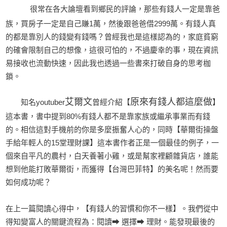
很常在各大論壇看到鄉民的評論，那些有錢人一定是靠爸
族，買房子一定是自己賺1萬，然後跟爸爸借2999萬。有錢人真
的都是靠別人的錢變有錢嗎？曾經我也是這樣認為的，家庭貧窮
的確會限制自己的想像，這很可怕的，不過慶幸的事，現在資訊
易接收也流動快速，因此我也透過一些書來打破自身的思考枷
鎖。
艾爾文
原來有錢人都這麼做
知名youtuber
曾經介紹【
】
這本書，書中提到80%有錢人都不是靠家族或繼承事業而有錢
的。相信這對手機前的你是多麼振奮人心的，同時【華爾街操盤
手給年輕人的15堂理財課】這本書作者正是一個最佳的例子，一
個來自平凡的農村，白天養著小雞，或是幫家裡顧雜貨店，誰能
想到他能打敗華爾街，而獲得【台灣巴菲特】的美名呢！然而要
如何成功呢？
在上一篇閱讀心得中，【有錢人的習慣和你不一樣】。我們從中
得知變富人的關鍵流程為：閱讀➡︎ 選擇➡︎ 理財。能發現最後的