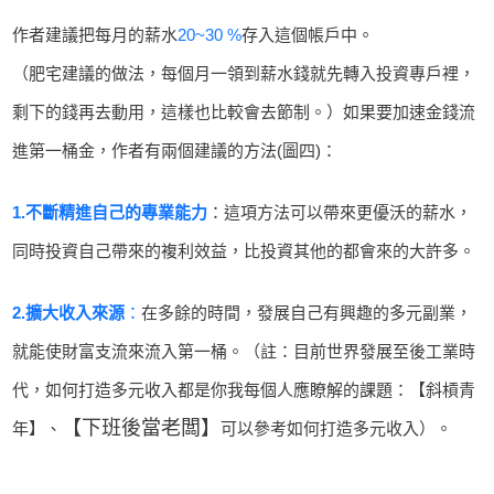
作者建議把每月的薪水
20~30 %
存入這個帳戶中。
（肥宅建議的做法，每個月一領到薪水錢就先轉入投資專戶裡，
剩下的錢再去動用，這樣也比較會去節制。）如果要加速金錢流
進第一桶金，作者有兩個建議的方法(圖四)：
1.不斷精進自己的專業能力
：
這項方法可以帶來更優沃的薪水，
同時投資自己帶來的複利效益，比投資其他的都會來的大許多。
2.擴大收入來源
：
在多餘的時間，發展自己有興趣的多元副業，
就能使財富支流來流入第一桶。（註：目前世界發展至後工業時
代，如何打造多元收入都是你我每個人應瞭解的課題：
【斜槓青
【下班後當老闆】
年】
、
可以參考如何打造多元收入）。