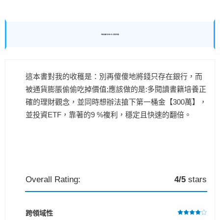
華爾街操盤手給年輕人的15堂理財課結論
這本書對我的收穫是：別再傻傻地將錢只存在銀行，而
被通貨膨脹偷偷吃掉價值;應該做的是:多閱讀書籍培養正
確的理財觀念，並同時想辦法搶下第一桶金【300萬】，
並投資ETF，靠著的9 %複利，穩定且快速的翻倍。
Overall Rating:
4/5
stars
跨領域性