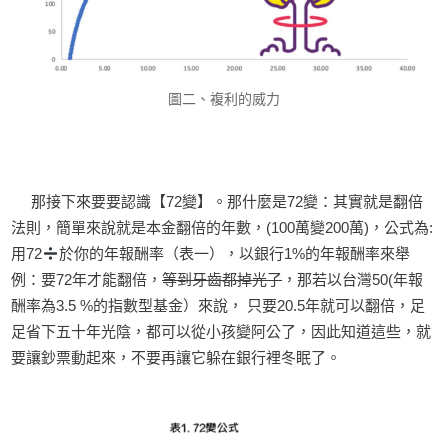
圖二、複利的威力
那接下來要要認識【72變】。那什麼是72變：其實就是翻倍
法則，簡單來說就是本金翻倍的年數，(100萬變200萬)，公式為:
用72
於你的年報酬率（表一），以銀行1%的年報酬率來舉
例：要72年才能翻倍，
等到牙齒都掉光了
，那若以台灣50(年報
酬率為3.5 %的指數型基金）來說， 只要20.5年就可以翻倍，足
足省下五十年光陰，都可以從小孩變阿公了，因此知道這些，就
要讓鈔票動起來，不要再讓它躲在銀行裡冬眠了。